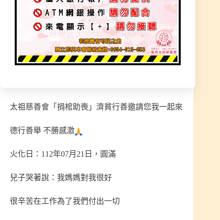
三子對於郭阿姨病毒感染去世相伴隨強烈罪惡感、
情緒悲慟，三子哭著說「媽媽眼睛閉起來那刻，我
的心好痛好痛，對不起我都沒有好好孝順你，都是
我不好…」。三子沒有能力幫郭阿姨處理喪事，身
上零存款經濟能力有限，對於喪事不知所措，經由
安南醫院社工轉介下求助太祖慈善會，希望有善心
人士幫忙。
太祖慈善會「捐棺助喪」濟貧行善邀請您我一起來
德行善舉 不勝感激
火化日：112年07月21日，圓滿
兒子哭著說：我媽媽對我很好
很辛苦在工作為了我們付出一切