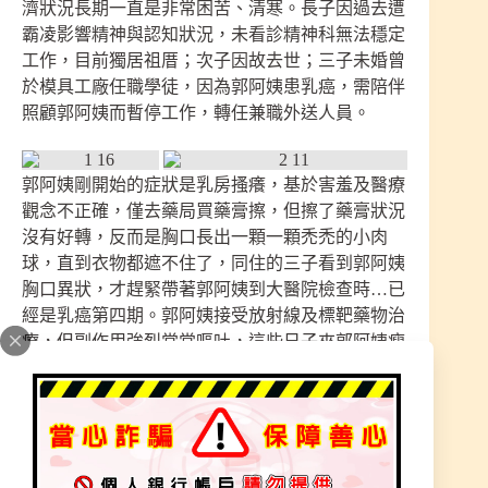
濟狀況長期一直是非常困苦、清寒。長子因過去遭
霸凌影響精神與認知狀況，未看診精神科無法穩定
工作，目前獨居祖厝；次子因故去世；三子未婚曾
於模具工廠任職學徒，因為郭阿姨患乳癌，需陪伴
照顧郭阿姨而暫停工作，轉任兼職外送人員。
郭阿姨剛開始的症狀是乳房搔癢，基於害羞及醫療
觀念不正確，僅去藥局買藥膏擦，但擦了藥膏狀況
沒有好轉，反而是胸口長出一顆一顆禿禿的小肉
球，直到衣物都遮不住了，同住的三子看到郭阿姨
胸口異狀，才趕緊帶著郭阿姨到大醫院檢查時…已
經是乳癌第四期。郭阿姨接受放射線及標靶藥物治
療，但副作用強烈常常嘔吐，這些日子來郭阿姨瘦
到剩下皮包骨。郭阿姨7/11食慾不振全身無力且發
燒到醫院急診，經醫生診斷病毒感染(肺炎)，進加
護病房治療，7/12心跳停止。