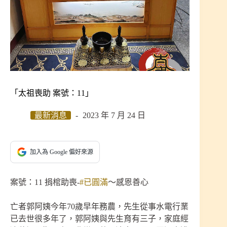
「太祖喪助 案號：11」
最新消息
2023 年 7 月 24 日
加入為 Google 偏好來源
案號：11 捐棺助喪-
#已圓滿
～感恩善心
亡者郭阿姨今年70歲早年務農，先生從事水電行業
已去世很多年了，郭阿姨與先生育有三子，家庭經