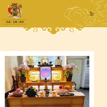
跳
至
主
要
內
容